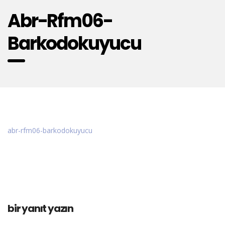
Abr-Rfm06-
Barkodokuyucu
abr-rfm06-barkodokuyucu
bir yanıt yazın