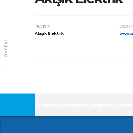
MÜŞTERI
WEB SI
Akışık Elektrik
www.ak
ÖNCEKI
Artouchy Portable Systemsk Çözüml