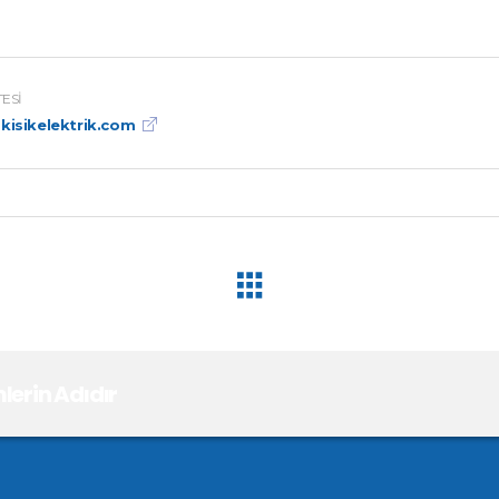
TESI
isikelektrik.com
erin Adıdır