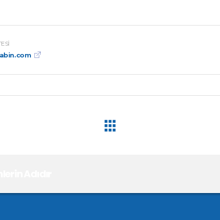
TESI
kabin.com
erin Adıdır