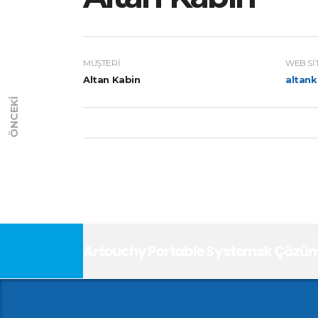
MÜŞTERI
WEB SI
Altan Kabin
altan
ÖNCEKI
Artouchy Portable Systemsk Çözüml