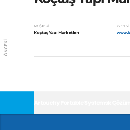
MÜŞTERI
WEB SI
Koçtaş Yapı Marketleri
www.k
ÖNCEKI
Artouchy Portable Systemsk Çözüml