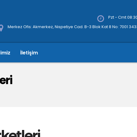
Pzt - Cmt 08:30
Merkez Ofis: Akmerkez, Nispetiye Cad. B-3 Blok Kat 8 No: 7001 34
rimiz
İletişim
eri
ketleri