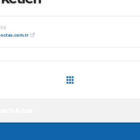
TESI
octas.com.tr
erin Adıdır