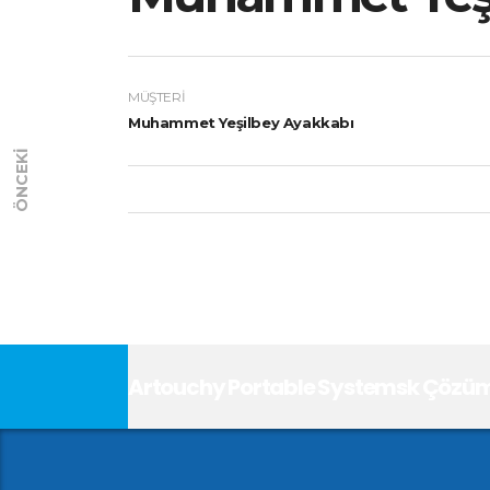
MÜŞTERI
Muhammet Yeşilbey Ayakkabı
ÖNCEKI
Artouchy Portable Systemsk Çözüml