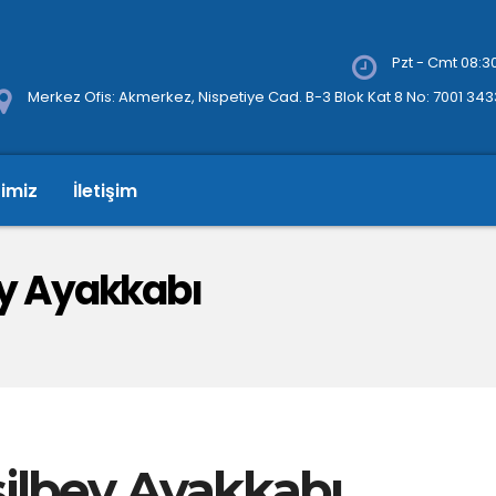
Pzt - Cmt 08:30
Merkez Ofis: Akmerkez, Nispetiye Cad. B-3 Blok Kat 8 No: 7001 34
rimiz
İletişim
y Ayakkabı
lbey Ayakkabı