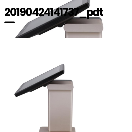
20190424141737_pdt