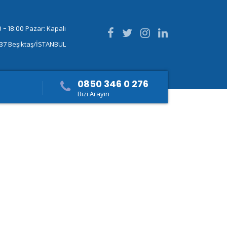
 - 18:00
Pazar: Kapalı
337
Beşiktaş/İSTANBUL
0850 346 0 276
Bizi Arayın