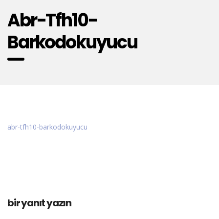
Abr-Tfh10-
Barkodokuyucu
abr-tfh10-barkodokuyucu
bir yanıt yazın