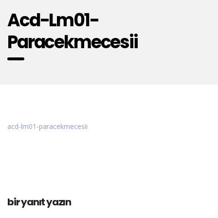
Acd-Lm01-
Paracekmecesii
acd-lm01-paracekmecesii
bir yanıt yazın