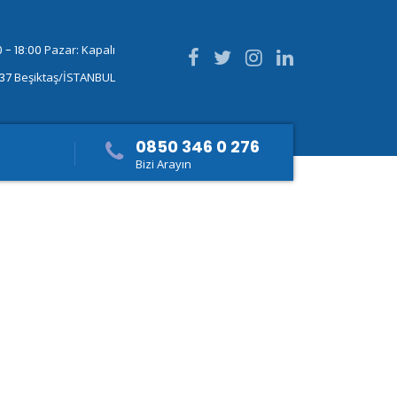
 - 18:00
Pazar: Kapalı
337
Beşiktaş/İSTANBUL
0850 346 0 276
Bizi Arayın