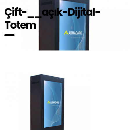
Çift-__açık-Dijital-
Totem