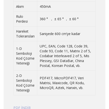
Akım
450mA
Rulo
360
° ， ± 65 ° ， ± 60 °
Perdesi
Hareket
Saniyede 600 cm’ye kadar
Toleransları
UPC, EAN, Code 128, Code 39,
1-D
Code 93, Code 11, Matrix 2 of 5,
Semboloji
Codabar Interleaved 2 of 5, Mis
Kod Çözme
Plessey, GSI DataBar, China
Yeteneği
Postal, Korean Postal, vb.
2-D
PDF417, MicroPDF417, Veri
Semboloji
Matrisi, Maxicode, QR Kodu,
Kod Çözme
MicroQR, Aztek, Hanxin, vb.
Yeteneği
PDF İNDİR