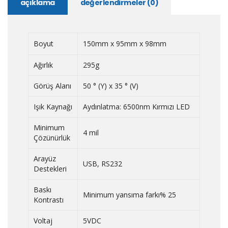
açıklama
değerlendirmeler (0)
Boyut
150mm x 95mm x 98mm
Ağırlık
295g
Görüş Alanı
50 ° (Y) x 35 ° (V)
Işık Kaynağı
Aydınlatma: 6500nm Kırmızı LED
Minimum
4 mil
Çözünürlük
Arayüz
USB, RS232
Destekleri
Baskı
Minimum yansıma farkı% 25
Kontrastı
Voltaj
5VDC