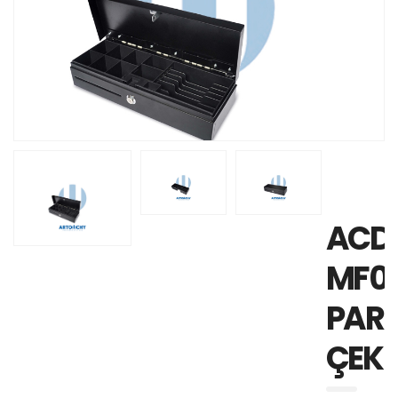
ACD
MF0
PAR
ÇEK