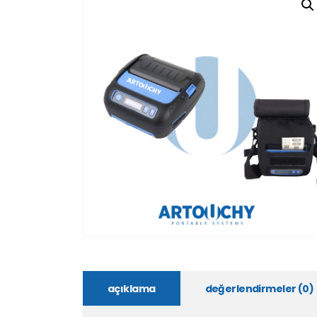
açıklama
değerlendirmeler (0)