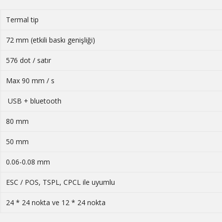
Termal tip
72 mm (etkili baskı genişliği)
576 dot / satır
Max 90 mm / s
USB + bluetooth
80 mm
50 mm
0.06-0.08 mm
ESC / POS, TSPL, CPCL ile uyumlu
24 * 24 nokta ve 12 * 24 nokta